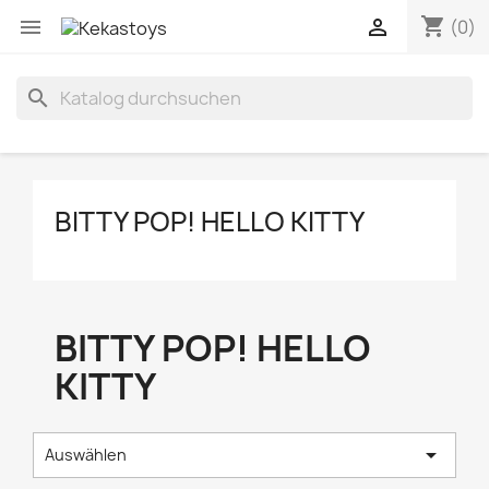
shopping_cart


(0)
search
BITTY POP! HELLO KITTY
BITTY POP! HELLO
KITTY

Auswählen