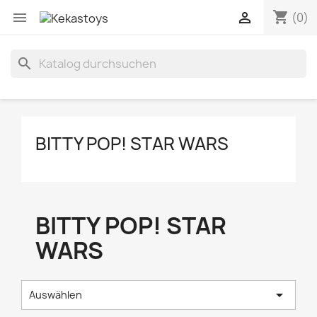
shopping_cart


(0)
search
BITTY POP! STAR WARS
BITTY POP! STAR
WARS

Auswählen