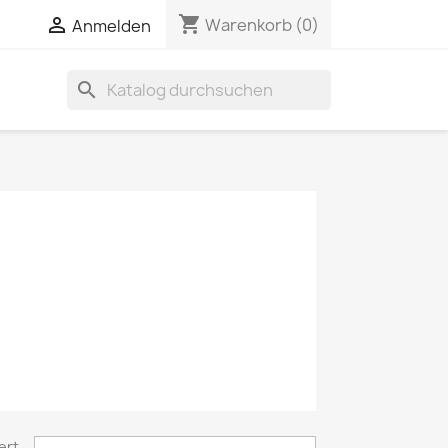
shopping_cart


Warenkorb
(0)
Anmelden
search
ert