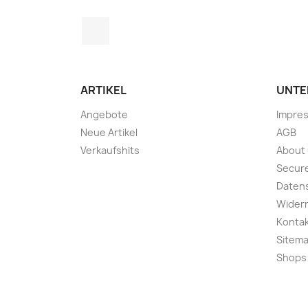
Facebook
ARTIKEL
UNTE
Angebote
Impre
Neue Artikel
AGB
Verkaufshits
About
Secur
Daten
Wider
Konta
Sitem
Shops