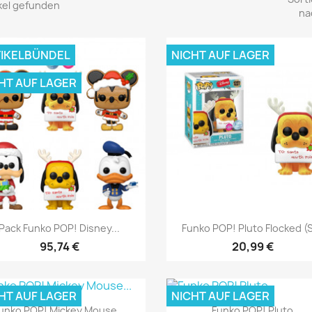
ikel gefunden
na
IKELBÜNDEL
NICHT AUF LAGER
HT AUF LAGER
Vorschau
Vorschau


Pack Funko POP! Disney...
Funko POP! Pluto Flocked (
95,74 €
20,99 €
HT AUF LAGER
NICHT AUF LAGER
Vorschau
Vorschau


unko POP! Mickey Mouse...
Funko POP! Pluto