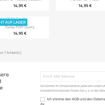
14,95 €
14,95 €
HT AUF LAGER
Vorschau

Funko POP! Goofy
14,95 €
von 7 Artikel(n)
sere
d
Sie können Ihr Einverständnis jederzeit widerru
e
Kontaktinformationen finden Sie u. a. in der Da
Ich stimme den AGB und den Date
zu