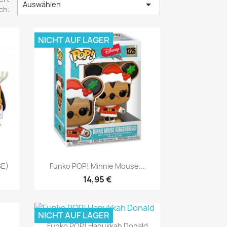

Auswählen
ch:
NICHT AUF LAGER
Vorschau

SE)
Funko POP! Minnie Mouse...
14,95 €
NICHT AUF LAGER
Vorschau

Funko POP! Hanukkah Donald