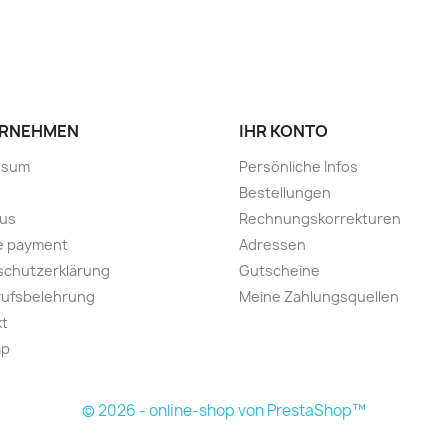
RNEHMEN
IHR KONTO
ssum
Persönliche Infos
Bestellungen
 us
Rechnungskorrekturen
e payment
Adressen
schutzerklärung
Gutscheine
rufsbelehrung
Meine Zahlungsquellen
kt
ap
© 2026 - online-shop von PrestaShop™