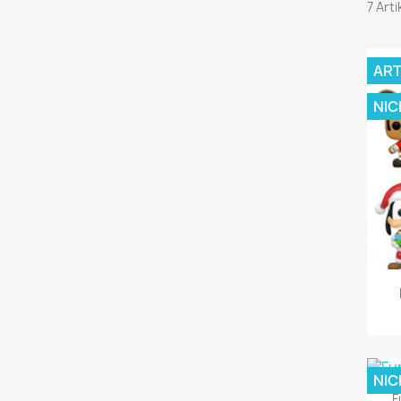
7 Art
ART
NIC
NIC
F